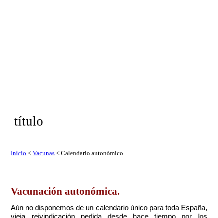
título
Inicio
<
Vacunas
< Calendario autonómico
Vacunación autonómica.
Aún no disponemos de un calendario único para toda España,
vieja reivindicación pedida desde hace tiempo por los