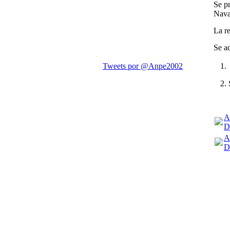
Se pr
Nava
La re
Se a
A
D
A
D