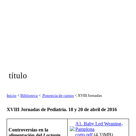
título
Inicio
<
Biblioteca
<
Ponencia de cursos
< XVIII Jornadas
XVIII Jornadas de Pediatría. 18 y 20 de abril de 2016
A1. Baby Led Weaning-
Pamplona
Controversias en la
corto.pdf
(4.33MB)
alimentación del
Lactante.