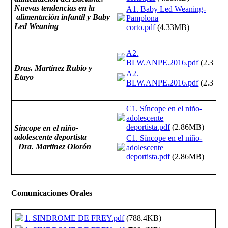
Nuevas tendencias en la
A1. Baby Led Weaning-
alimentación infantil y Baby
Pamplona
Led Weaning
corto.pdf
(4.33MB)
A2.
BLW.ANPE.2016.pdf
(2.3MB
Dras. Martínez Rubio y
A2.
Etayo
BLW.ANPE.2016.pdf
(2.3MB
C1. Síncope en el niño-
adolescente
deportista.pdf
(2.86MB)
Síncope en el niño-
adolescente deportista
C1. Síncope en el niño-
Dra. Martinez Olorón
adolescente
deportista.pdf
(2.86MB)
Comunicaciones Orales
1. SINDROME DE FREY.pdf
(788.4KB)