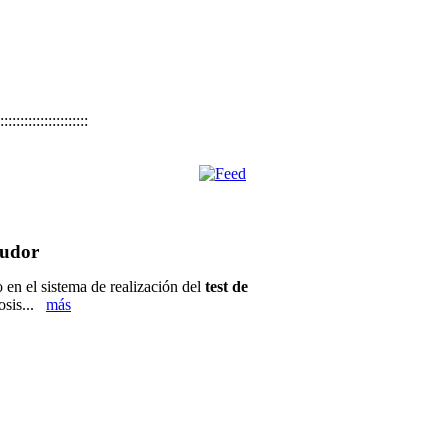
::::::::::::::::::::::
sudor
 en el sistema de realización del
test de
rosis...
más