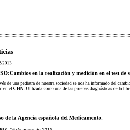
::::::::::::::::::::::::::::::::::::::::::::::::::::::::::::::::::::::::::::::::::::::::::::::::::::::::::::::::
icias
2/2013
SO:Cambios en la realización y medición en el test de 
vés de una pediatra de nuestra sociedad se nos ha informado del cambio
r
en el
CHN
. Utilizada como una de las pruebas diagnósticas de la fib
so de la Agencia española del Medicamento.
PS, 15 de enero de 2013