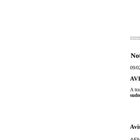
::::::::
Not
09/0
AVI
A tra
sudo
Avi
AEM