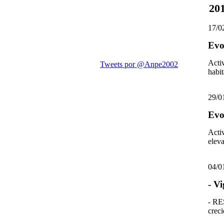
201
17/0
Evo
Acti
habi
29/0
Evo
Acti
elev
04/0
- Vi
- RE
crec