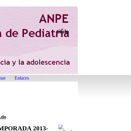
título
nas
Enlaces
o.do
MPORADA 2013-