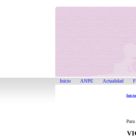
Inicio
ANPE
Actualidad
F
Inici
Para
VI